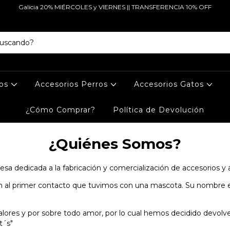
Galicia 20% MIÉRCOLES y VIERNES || TRANSFERENCIA 10% OFF
tos
Accesorios Perros
Accesorios Gatos
¿Cómo Comprar?
Política de Devolución
¿Quiénes Somos?
a dedicada a la fabricación y comercialización de accesorios y 
 al primer contacto que tuvimos con una mascota. Su nombre era
 valores y por sobre todo amor, por lo cual hemos decidido devolv
t´s"