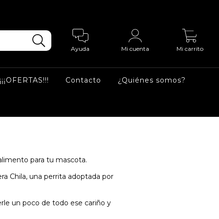
0
Ayuda
Mi cuenta
Mi carrito
¡¡¡OFERTAS!!!
Contacto
¿Quiénes somos?
alimento para tu mascota.
 Chila, una perrita adoptada por
erle un poco de todo ese cariño y