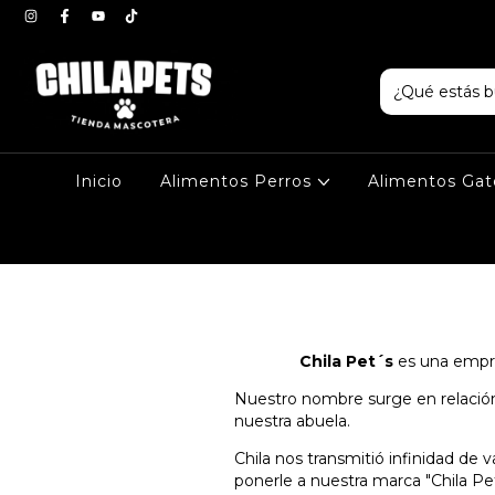
Inicio
Alimentos Perros
Alimentos Ga
Chila Pet´s
es una empres
Nuestro nombre surge en relación
nuestra abuela.
Chila nos transmitió infinidad de
ponerle a nuestra marca "Chila Pe