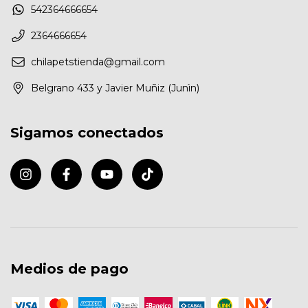
542364666654
2364666654
chilapetstienda@gmail.com
Belgrano 433 y Javier Muñiz (Junìn)
Sigamos conectados
Medios de pago