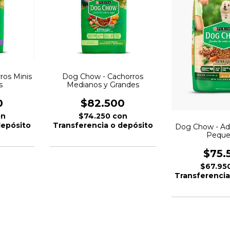
ros Minis
Dog Chow - Cachorros
s
Medianos y Grandes
0
$82.500
on
$74.250
con
depósito
Transferencia o depósito
Dog Chow - Adu
Peque
$75.
$67.95
Transferencia