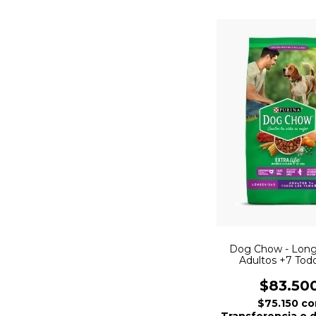
Dog Chow - Long
Adultos +7 Todo
tamaños
$83.50
$75.150
co
Transferencia o 