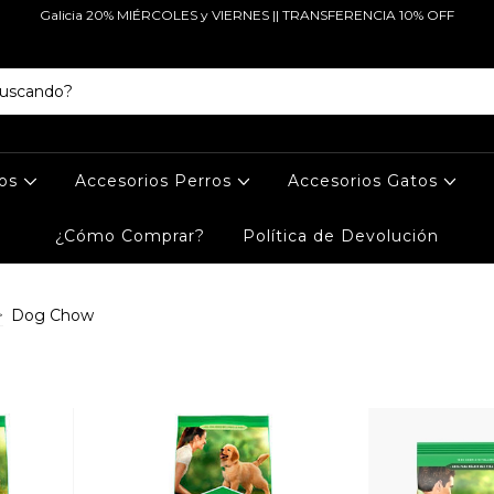
Galicia 20% MIÉRCOLES y VIERNES || TRANSFERENCIA 10% OFF
tos
Accesorios Perros
Accesorios Gatos
¿Cómo Comprar?
Política de Devolución
>
Dog Chow