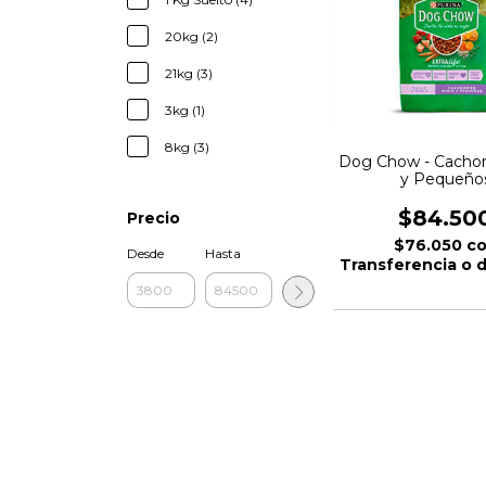
20kg (2)
21kg (3)
3kg (1)
8kg (3)
Dog Chow - Cachor
y Pequeño
$84.50
Precio
$76.050
c
Desde
Hasta
Transferencia o 