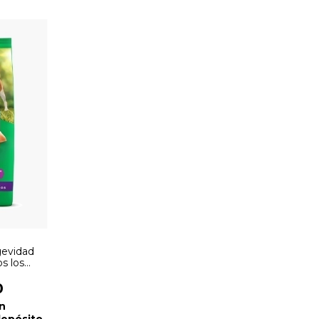
evidad
s los
0
n
depósito