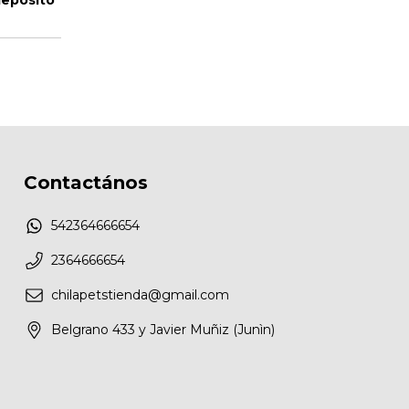
Contactános
542364666654
2364666654
chilapetstienda@gmail.com
Belgrano 433 y Javier Muñiz (Junìn)