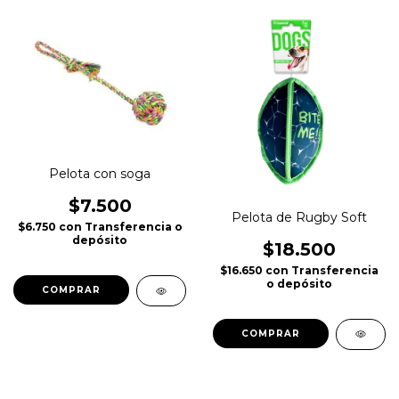
Pelota con soga
$7.500
Pelota de Rugby Soft
$6.750
con
Transferencia o
depósito
$18.500
$16.650
con
Transferencia
o depósito