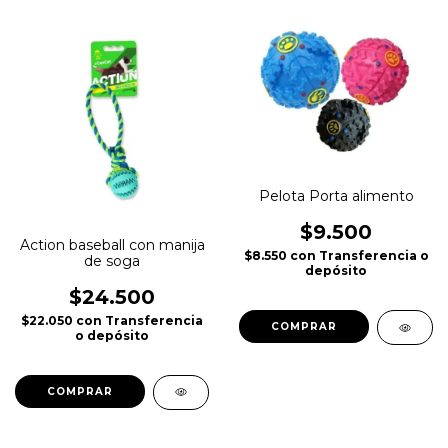
Pelota Porta alimento
$9.500
Action baseball con manija
$8.550
con
Transferencia o
de soga
depósito
$24.500
$22.050
con
Transferencia
COMPRAR
o depósito