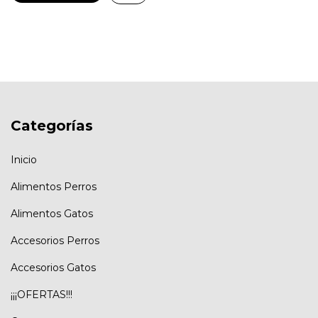
Categorías
Inicio
Alimentos Perros
Alimentos Gatos
Accesorios Perros
Accesorios Gatos
¡¡¡OFERTAS!!!