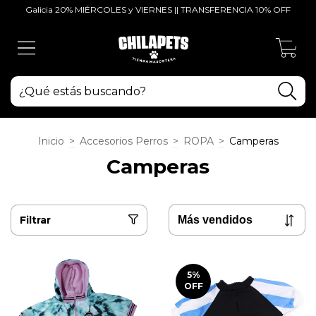
Galicia 20% MIÉRCOLES y VIERNES || TRANSFERENCIA 10% OFF
0
Inicio
>
Accesorios Perros
>
ROPA
>
Camperas
Camperas
Filtrar
5
%
OFF