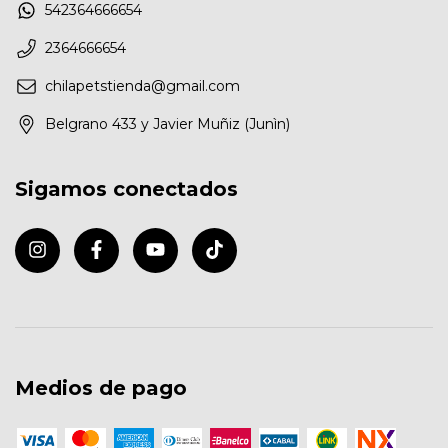
542364666654
2364666654
chilapetstienda@gmail.com
Belgrano 433 y Javier Muñiz (Junìn)
Sigamos conectados
Medios de pago