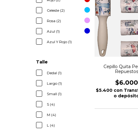
Celeste (2)
Rosa (2)
Azul (1)
Azul Y Rojo (1)
Talle
Cepillo Quita Pe
Repuesto
Dedal (1)
$6.000
Largo (1)
$5.400
con
Trans
Small (1)
o depósit
S (4)
M (4)
L (4)