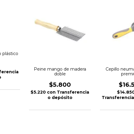
 plástico
Peine mango de madera
Cepillo neum
ferencia
doble
prem
o
$5.800
$16.
$5.220
con
Transferencia
$14.85
o depósito
Transferencia