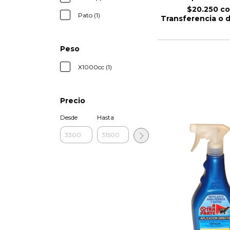
$20.250
c
Pato (1)
Transferencia o 
Peso
X1000cc (1)
Precio
Desde
Hasta