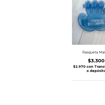
Rasqueta Man
$3.300
$2.970
con
Trans
o depósit