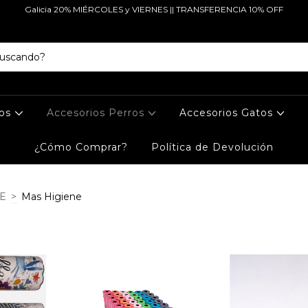
Galicia 20% MIÉRCOLES y VIERNES || TRANSFERENCIA 10% OFF
tos
Accesorios Perros
Accesorios Gatos
¿Cómo Comprar?
Política de Devolución
NE
>
Mas Higiene