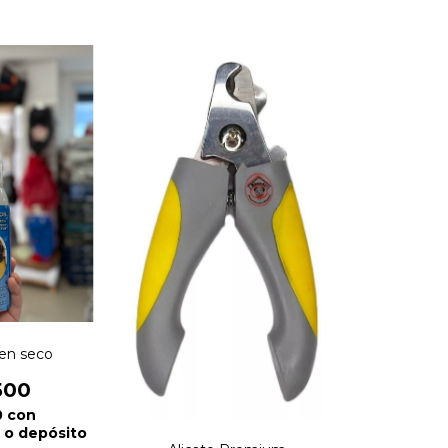
en seco
500
0
con
 o depósito