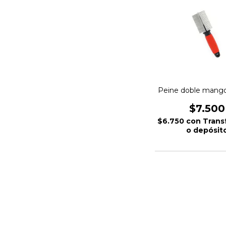
Peine doble mango
$7.500
$6.750
con
Trans
o depósit