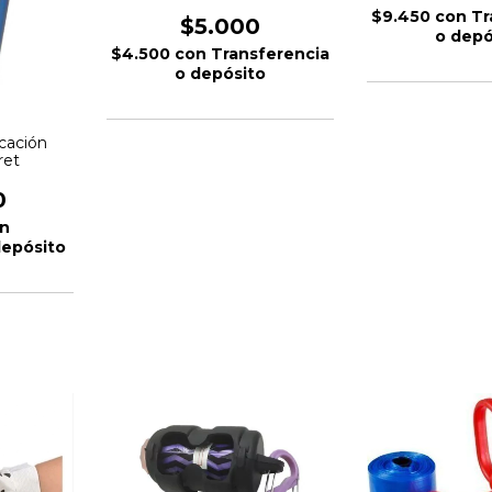
$9.450
con
Tr
$5.000
o depó
$4.500
con
Transferencia
o depósito
icación
ret
0
n
depósito