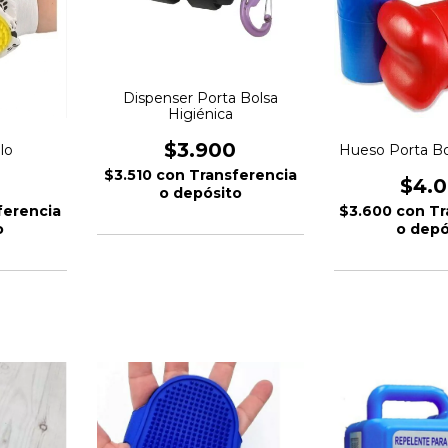
Dispenser Porta Bolsa
Higiénica
$3.900
lo
Hueso Porta Bo
$3.510
con
Transferencia
$4.
o depósito
ferencia
$3.600
con
Tr
o
o depó