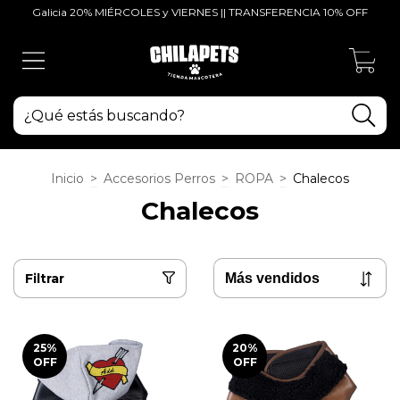
Galicia 20% MIÉRCOLES y VIERNES || TRANSFERENCIA 10% OFF
0
Inicio
>
Accesorios Perros
>
ROPA
>
Chalecos
Chalecos
Filtrar
25
%
20
%
OFF
OFF