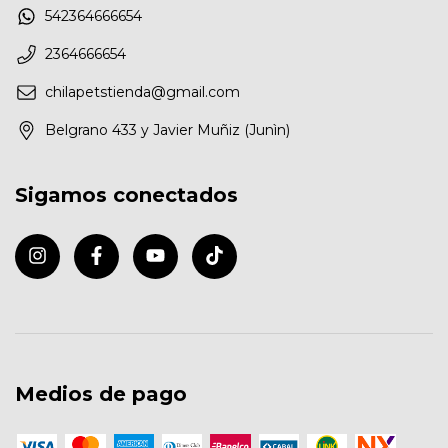
542364666654
2364666654
chilapetstienda@gmail.com
Belgrano 433 y Javier Muñiz (Junìn)
Sigamos conectados
Medios de pago