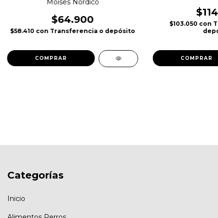
Moises Nórdico
$114
$64.900
$103.050
con
T
depó
$58.410
con
Transferencia o depósito
COMPRAR
COMPRAR
Categorías
Inicio
Alimentos Perros