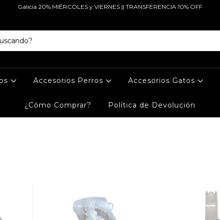
Galicia 20% MIÉRCOLES y VIERNES || TRANSFERENCIA 10% OFF
tos
Accesorios Perros
Accesorios Gatos
¿Cómo Comprar?
Política de Devolución