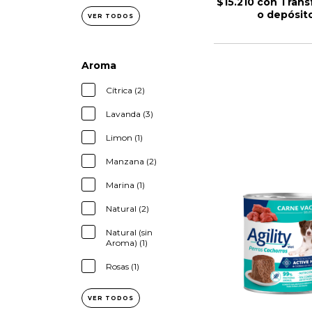
$15.210
con
Trans
o depósit
VER TODOS
Aroma
Cítrica (2)
Lavanda (3)
Limon (1)
Manzana (2)
Marina (1)
Natural (2)
Natural (sin
Aroma) (1)
Rosas (1)
VER TODOS