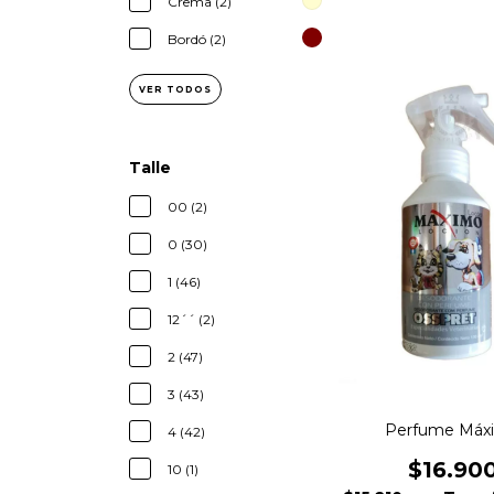
Crema (2)
Bordó (2)
VER TODOS
Talle
00 (2)
0 (30)
1 (46)
12´´ (2)
2 (47)
3 (43)
Perfume Máx
4 (42)
$16.90
10 (1)