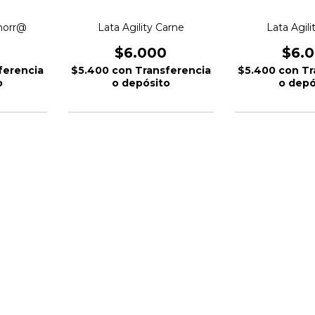
chorr@
Lata Agility Carne
Lata Agili
$6.000
$6.
ferencia
$5.400
con
Transferencia
$5.400
con
Tr
o
o depósito
o depó