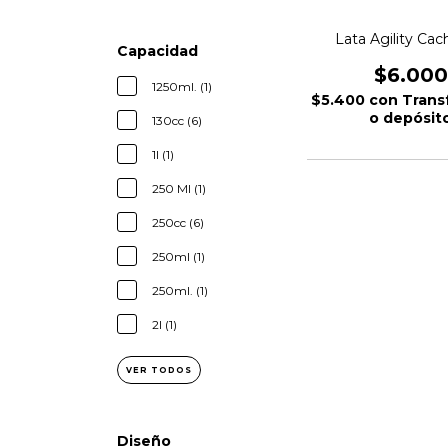
Lata Agility Ca
Capacidad
$6.000
1250ml. (1)
$5.400
con
Trans
o depósit
130cc (6)
1l (1)
250 Ml (1)
250cc (6)
250ml (1)
250ml. (1)
2l (1)
VER TODOS
Diseño