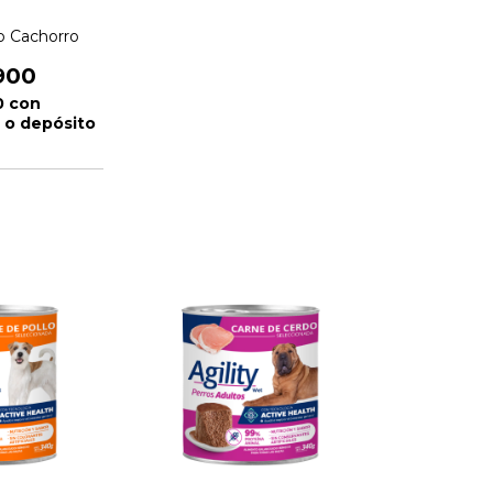
o Cachorro
900
0
con
 o depósito